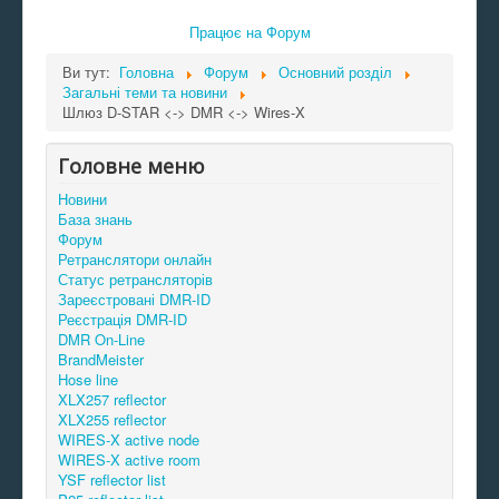
Працює на
Форум
Ви тут:
Головна
Форум
Основний розділ
Загальні теми та новини
Шлюз D-STAR <-> DMR <-> Wires-X
Головне меню
Новини
База знань
Форум
Ретранслятори онлайн
Статус ретрансляторів
Зареєстровані DMR-ID
Реєстрація DMR-ID
DMR On-Line
BrandMeister
Hose line
XLX257 reflector
XLX255 reflector
WIRES-X active node
WIRES-X active room
YSF reflector list