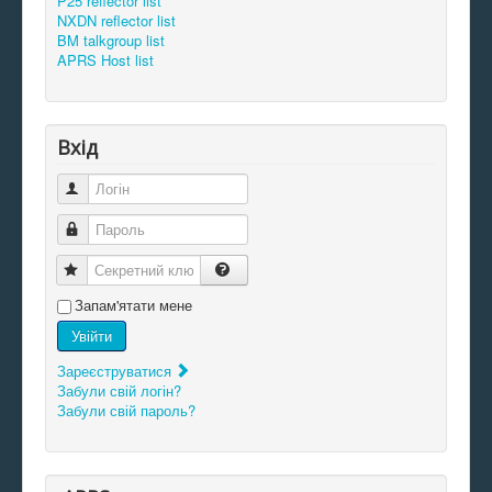
P25 reflector list
NXDN reflector list
BM talkgroup list
APRS Host list
Вхід
Логін
Пароль
Секретний ключ
Запам'ятати мене
Увійти
Зареєструватися
Забули свій логін?
Забули свій пароль?