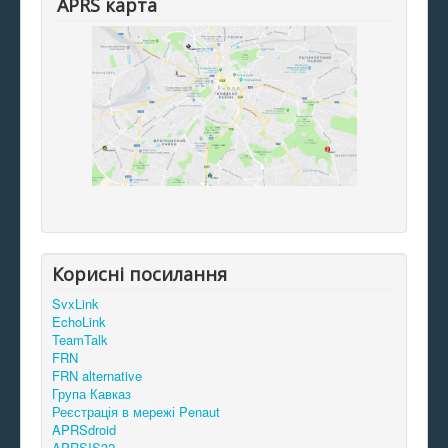
APRS карта
Корисні посилання
SvxLink
EchoLink
TeamTalk
FRN
FRN alternative
Група Кавказ
Реєстрація в мережі Penaut
APRSdroid
APRSIS32