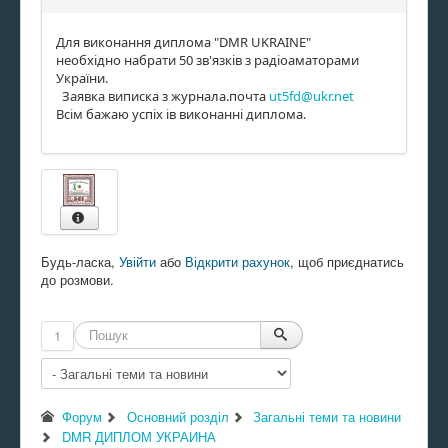
Для виконання диплома "DMR UKRAINE"
необхідно набрати 50 зв'язків з радіоаматорами
України.
Заявка виписка з журнала.почта
ut5fd@ukr.net
Всім бажаю успіх ів виконанні диплома.
Будь-ласка,
Увійти
або
Відкрити рахунок
, щоб приєднатись
до розмови.
1
Форум
Основний розділ
Загальні теми та новини
DMR ДИПЛОМ УКРАИНА