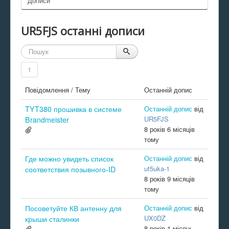
Дописи
UR5FJS останні дописи
1
Повідомлення / Тему
Останній допис
TYT380 прошивка в системе
Останній допис
від
UR5FJS
Brandmeister
8 років 6 місяців
тому
Где можно увидеть список
Останній допис
від
ut5uka-1
соответствия позывного-ID
8 років 9 місяців
тому
Посоветуйте КВ антенну для
Останній допис
від
UX0DZ
крыши сталинки
8 років 1 місяць