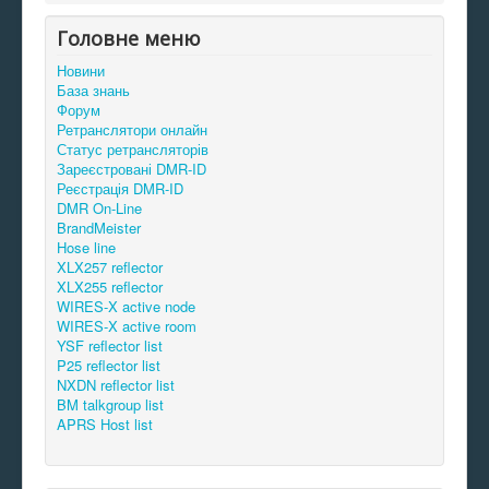
Головне меню
Новини
База знань
Форум
Ретранслятори онлайн
Статус ретрансляторів
Зареєстровані DMR-ID
Реєстрація DMR-ID
DMR On-Line
BrandMeister
Hose line
XLX257 reflector
XLX255 reflector
WIRES-X active node
WIRES-X active room
YSF reflector list
P25 reflector list
NXDN reflector list
BM talkgroup list
APRS Host list