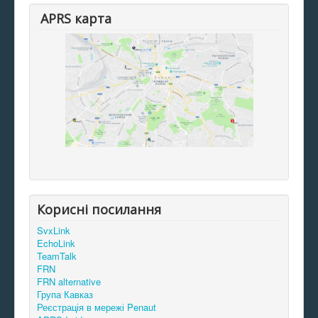
APRS карта
Корисні посилання
SvxLink
EchoLink
TeamTalk
FRN
FRN alternative
Група Кавказ
Реєстрація в мережі Penaut