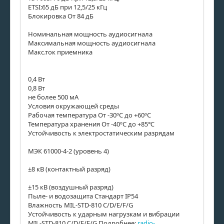
ETSI:65 дБ при 12,5/25 кГц
Блокировка От 84 дБ
Номинальная мощность аудиосигнала
Максимальная мощность аудиосигнала
Макс.ток приемника
0,4 Вт
0,8 Вт
не более 500 мА
Условия окружающей среды
Рабочая температура От -30ºС до +60ºС
Температура хранения От -40ºС до +85℃
Устойчивость к электростатическим разрядам
МЭК 61000-4-2 (уровень 4)
±8 кВ (контактный разряд)
±15 кВ (воздушный разряд)
Пыле- и водозащита Стандарт IP54
Влажность MIL-STD-810 C/D/E/F/G
Устойчивость к ударным нагрузкам и вибрации
MIL-STD-810 C/D/E/F/G Подробнее:
radio-