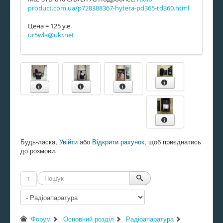
product.com.ua/p728388367-hytera-pd365-td360.html
Цена = 125 у.е.
ur5wla@ukr.net
Будь-ласка,
Увійти
або
Відкрити рахунок
, щоб приєднатись
до розмови.
1
Форум
Основний розділ
Радіоапаратура