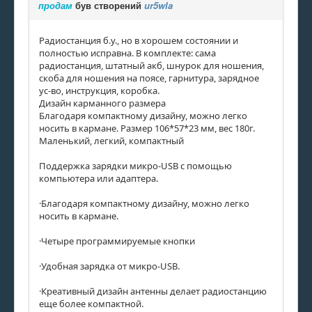
продам
був створений
ur5wla
Радиостанция б.у., но в хорошем состоянии и
полностью исправна. В комплекте: сама
радиостанция, штатный акб, шнурок для ношения,
скоба для ношения на поясе, гарнитура, зарядное
ус-во, инструкция, коробка.
Дизайн карманного размера
Благодаря компактному дизайну, можно легко
носить в кармане. Размер 106*57*23 мм, вес 180г.
Маленький, легкий, компактный
Поддержка зарядки микро-USB с помощью
компьютера или адаптера.
·Благодаря компактному дизайну, можно легко
носить в кармане.
·Четыре программируемые кнопки
·Удобная зарядка от микро-USB.
·Креативный дизайн антенны делает радиостанцию
еще более компактной.