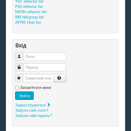
YSF reflector list
P25 reflector list
NXDN reflector list
BM talkgroup list
APRS Host list
Вхід
Логін
Пароль
Секретний ключ
Запам'ятати мене
Увійти
Зареєструватися
Забули свій логін?
Забули свій пароль?