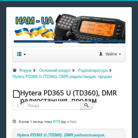
Увійти
Форум
Основний розділ
Радіоапаратура
Hytera PD365 U (TD360), DMR радиостанция, продам
Hytera PD365 U (TD360), DMR
радиостанция, продам
1
8 років 1 місяць тому
#775
від
ur5wla
Hytera PD365 U (TD360), DMR радиостанция,