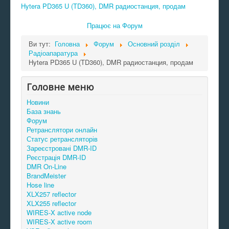
Hytera PD365 U (TD360), DMR радиостанция, продам
Працює на
Форум
Ви тут:
Головна
Форум
Основний розділ
Радіоапаратура
Hytera PD365 U (TD360), DMR радиостанция, продам
Головне меню
Новини
База знань
Форум
Ретранслятори онлайн
Статус ретрансляторів
Зареєстровані DMR-ID
Реєстрація DMR-ID
DMR On-Line
BrandMeister
Hose line
XLX257 reflector
XLX255 reflector
WIRES-X active node
WIRES-X active room