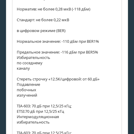
Норматив: не более 0,28 мкВ (-118 дБм)
Стандарт: не более 0,22 мкВ
в цифровом режиме (BER)
Нормальное значение: -110 дБм при BER1%
Предельное значение: -116 дБм при BER5%
Избирательность
по соседнему
каналу
Стереть строчку «12.5K/цифровой: от 60 дБ»
Подавление
побочных
излучений
TIA-603: 70 дБ при 12,5/25 кГц;
ETSI:70 дБ при 12,5/25 кГц
Интермодуляционная
избирательность
TIA-603: 70 дБ при 12,5/25 кГц;