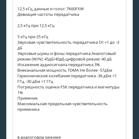
12,5 кГц, данные и голос: 7K60FXW
Девиация частоты передатчика
2,5 кГц при 12,5 кГц
5 кГц при 25 кГц
Звуковая чувствительность передатчика От +1 до -3
дБ
Звуковые шумы и фоны передатчика Аналоговый
режим (W/N): 45дБ/40дБ,цифровой режим: 40 дБ
Искажение аудиосигнала передатчика 3%
Внеканальная мощность TDMA Не более -57дБм
Гармонические колебания передатчика -36 дБм <1
ГГц, -30 дБм >1 ГГц
Погрешность оценки FSK передатчика и магнитуды
1%
Приемник
Максимальная предельная чувствительность
приемника
в аналоговом режиме