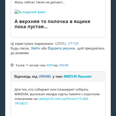
Жаль сейчас таких не делают...
А верхняя то полочка в ящике
пока пустая...
Ці користувачі подякували:
UZ5DU
,
UT7UX
Будь-ласка,
Увійти
або
Відкрити рахунок
, щоб приєднатись
до розмови.
9 років 11 місяців тому
#238
від
UR6HBL
Відповідь від
UR6HBL
у темі
MMDVM Repeater
Для тех, кто собирает или планирует собрать
MMDVM, выложил имидж карты памяти с коротким
описанием на
radioprofi.com.ua/forum/15-443-
7#10873