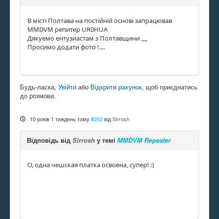
В місті Полтава на постійній основі запрацював
MMDVM репитер UR0HUA
Дякуемо ентузиастам з Полтавщини ,,,,
Просимо додати фото !....
Будь-ласка,
Увійти
або
Відкрити рахунок
, щоб приєднатись
до розмови.
10 років 1 тиждень тому
#202
від
Sirrosh
Відповідь від
Sirrosh
у темі
MMDVM Repeater
О, одна чешская платка освоена, супер! :)