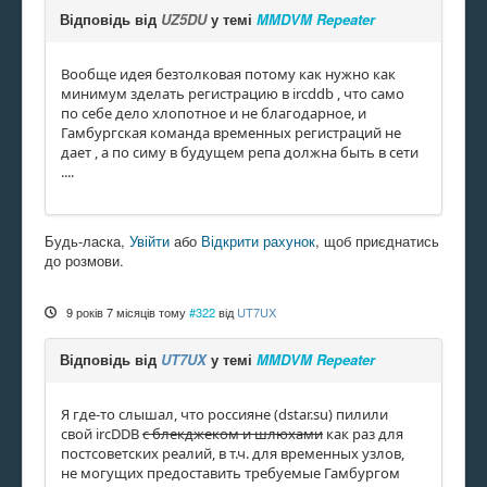
Відповідь від
UZ5DU
у темі
MMDVM Repeater
Вообще идея безтолковая потому как нужно как
минимум зделать регистрацию в ircddb , что само
по себе дело хлопотное и не благодарное, и
Гамбургская команда временных регистраций не
дает , а по симу в будущем репа должна быть в сети
....
Будь-ласка,
Увійти
або
Відкрити рахунок
, щоб приєднатись
до розмови.
9 років 7 місяців тому
#322
від
UT7UX
Відповідь від
UT7UX
у темі
MMDVM Repeater
Я где-то слышал, что россияне (dstar.su) пилили
свой ircDDB
с блекджеком и шлюхами
как раз для
постсоветских реалий, в т.ч. для временных узлов,
не могущих предоставить требуемые Гамбургом