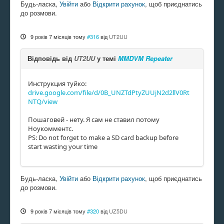
Будь-ласка,
Увійти
або
Відкрити рахунок
, щоб приєднатись
до розмови.
9 років 7 місяців тому
#316
від
UT2UU
Відповідь від
UT2UU
у темі
MMDVM Repeater
Инструкция туйко:
drive.google.com/file/d/0B_UNZTdPtyZUUjN2d2llV0Rt
NTQ/view
Пошаговей - нету. Я сам не ставил потому
Ноукомментс.
PS: Do not forget to make a SD card backup before
start wasting your time
Будь-ласка,
Увійти
або
Відкрити рахунок
, щоб приєднатись
до розмови.
9 років 7 місяців тому
#320
від
UZ5DU