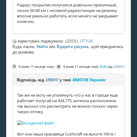
Радиус покрытия получился довольно приличный,
около 50-60 км с носимой радиостанции на резинку
вполне реально работать если ничего не закрывает
конечно.
Ці користувачі подякували:
UZ5DU
,
UT7UX
Будь-ласка,
Увійти
або
Відкрити рахунок
, щоб приєднатись
до розмови.
9 років 11 місяців тому
-
9 років 11 місяців тому
#236
від
UR6HV
Відповідь від
UR6HV
у темі
MMDVM Repeater
Так-же не могу не упомянуть что у нас в городе еще
работает попугай на 434.775, антенна расположена
так высоко что рассмотреть ее можно только через
такую оптику
Вот она наша красавица Cushcraft на высоте 100 м !