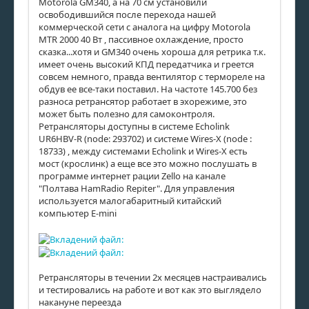
Motorola GM340, а на 70 см установили
освободившийся после перехода нашей
коммерческой сети с аналога на цифру Motorola
MTR 2000 40 Вт , пассивное охлаждение, просто
сказка...хотя и GM340 очень хороша для ретрика т.к.
имеет очень высокий КПД передатчика и греется
совсем немного, правда вентилятор с термореле на
обдув ее все-таки поставил. На частоте 145.700 без
разноса ретрансятор работает в эхорежиме, это
может быть полезно для самоконтроля.
Ретрансляторы доступны в системе Echolink
UR6HBV-R (node: 293702) и системе Wires-X (node :
18733) , между системами Echolink и Wires-X есть
мост (крослинк) а еще все это можно послушать в
программе интернет рации Zello на канале
"Полтава HamRadio Repiter". Для управления
используется малогабаритный китайский
компьютер E-mini
Ретрансляторы в течении 2х месяцев настраивались
и тестировались на работе и вот как это выглядело
накануне переезда