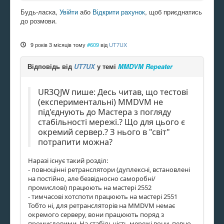
Будь-ласка,
Увійти
або
Відкрити рахунок
, щоб приєднатись
до розмови.
9 років 3 місяців тому
#609
від
UT7UX
Відповідь від
UT7UX
у темі
MMDVM Repeater
UR3QJW пише: Десь читав, що тестові
(експериментальні) MMDVM не
під'єднують до Мастера з погляду
стабільності мережі.? Що для цього є
окремий сервер.? З нього в "світ"
потрапити можна?
Наразі існує такий розділ:
- повноцінні ретранслятори (дуплексні, встановлені
на постійно, але безвідносно саморобні/
промислові) працюють на мастері 2552
- тимчасові хотспоти працюють на мастері 2551
Тобто ні, для ретрансляторів на MMDVM немає
окремого серверу, вони працюють поряд з
промисловими. На стабільність мережі вони, певно,