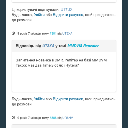
Ці користувачі подякували:
UT7UX
Будь-ласка,
Увійти
або
Відкрити рахунок
, щоб приєднатись
до розмови.
9 років 7 місяців тому
#301
від
UT3XA
Відповідь від
UT3XA
у темі
MMDVM Repeater
Запитання новачка в DMR. Репітер на базі MMDVM
також має два Time Slot як і Hytera?
Будь-ласка,
Увійти
або
Відкрити рахунок
, щоб приєднатись
до розмови.
9 років 7 місяців тому
#306
від
UR6HV