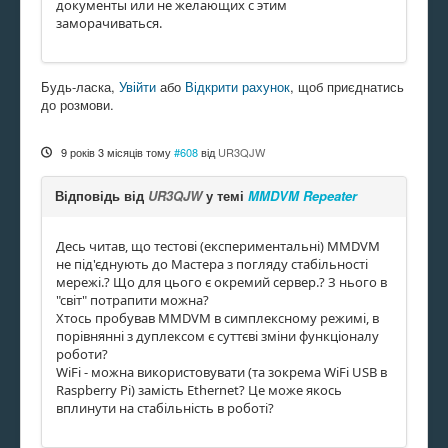
документы или не желающих с этим
заморачиваться.
Будь-ласка,
Увійти
або
Відкрити рахунок
, щоб приєднатись
до розмови.
9 років 3 місяців тому
#608
від
UR3QJW
Відповідь від
UR3QJW
у темі
MMDVM Repeater
Десь читав, що тестові (експериментальні) MMDVM
не під'єднують до Мастера з погляду стабільності
мережі.? Що для цього є окремий сервер.? З нього в
"світ" потрапити можна?
Хтось пробував MMDVM в симплексному режимі, в
порівнянні з дуплексом є суттєві зміни функціоналу
роботи?
WiFi - можна використовувати (та зокрема WiFi USB в
Raspberry Pi) замість Ethernet? Це може якось
вплинути на стабільність в роботі?