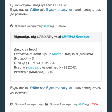
Ці користувачі подякували:
UR3QJW
Будь-ласка,
Увійти
або
Відкрити рахунок
, щоб приєднатись
до розмови.
9 років 3 місяців тому
#612
від
UR3QJW
Відповідь від
UR3QJW
у темі
MMDVM Repeater
Дякую за Інфо!
Статистика: Поки що на
Мастері
видно їх (MMDVM
(Hotspot)) - 3:
US5EQQ, UR5UGL, UR5BFX.
Всього в
мережі
, на цей час їх - 82 (20%).
Репітерів (MMDVM) - 336.
Будь-ласка,
Увійти
або
Відкрити рахунок
, щоб приєднатись
до розмови.
9 років 3 місяців тому
-
9 років 3 місяців тому
#613
від
UZ5DX