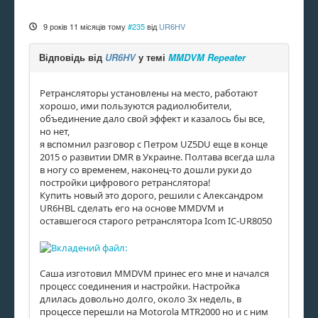
9 років 11 місяців тому
#235
від
UR6HV
Відповідь від
UR6HV
у темі
MMDVM Repeater
Ретрансляторы установлены на место, работают
хорошо, ими пользуются радиолюбители,
объединение дало свой эффект и казалось бы все,
но нет,
я вспомнил разговор с Петром UZ5DU еще в конце
2015 о развитии DMR в Украине. Полтава всегда шла
в ногу со временем, наконец-то дошли руки до
постройки цифрового ретранслятора!
Купить новый это дорого, решили с Александром
UR6HBL сделать его на основе MMDVM и
оставшегося старого ретранслятора Icom IC-UR8050
Саша изготовил MMDVM принес его мне и начался
процесс соединения и настройки. Настройка
длилась довольно долго, около 3х недель, в
процессе перешли на Motorola MTR2000 но и с ним