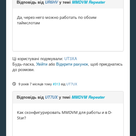
Відповідь від
UR6HV
у темі
MMDVM Repeater
Да, через него можно работать по обоим
таймслотам
Ці користувачі подякували:
UT3XA
Будь-ласка,
Увійти
або
Відкрити рахунок
, щоб приєднатись
до розмови.
9 років 7 місяців тому
#313
від
UT7UX
Відповідь від
UT7UX
у темі
MMDVM Repeater
Как сконфигурировать MMDVM для работы и в D-
Star?