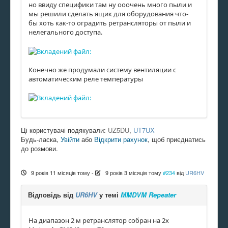
но ввиду специфики там ну ооочень много пыли и
мы решили сделать ящик для оборудования что-
бы хоть как-то оградить ретрансляторы от пыли и
нелегального доступа.
Конечно же продумали систему вентиляции с
автоматическим реле температуры
Ці користувачі подякували:
UZ5DU
,
UT7UX
Будь-ласка,
Увійти
або
Відкрити рахунок
, щоб приєднатись
до розмови.
9 років 11 місяців тому
-
9 років 3 місяців тому
#234
від
UR6HV
Відповідь від
UR6HV
у темі
MMDVM Repeater
На диапазон 2 м ретранслятор собран на 2х