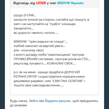
Відповідь від
UZ5DX
у темі
MMDVM Repeater
Щодо D-STAR...
залиште іллюзії на стороні...читайте що пишуть в
інеті і не наступайте на "граблі" команди
Закарпаття....
всі дорослі і вміють читати.....
MMDVM- "хрен редьки не слаще"....
любий самопал не вартий уваги...
але - кожному своє!
з моєго досвіду-люба "самопалщина" програє
ПРОФЕСІЙНИМ системам.. програє років на СТО.....
решта від лукавого.... КОЖНОМУ СВОЄ....
p.s. як на мене - краще придбати ДОРОГИЙ
РЕТРАНСЛЯТОР і користуватися нормальними-
дешевими раціями, чим "САМ ПАН СКЛЕПАВ" і
тішити своє самозадоволення......
Будь-ласка,
Увійти
або
Відкрити рахунок
, щоб приєднатись
до розмови.