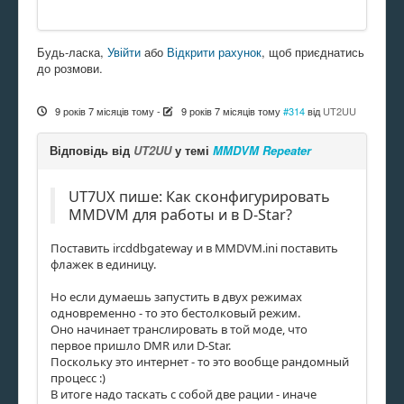
Будь-ласка,
Увійти
або
Відкрити рахунок
, щоб приєднатись
до розмови.
9 років 7 місяців тому
-
9 років 7 місяців тому
#314
від
UT2UU
Відповідь від
UT2UU
у темі
MMDVM Repeater
UT7UX пише: Как сконфигурировать
MMDVM для работы и в D-Star?
Поставить ircddbgateway и в MMDVM.ini поставить
флажек в единицу.
Но если думаешь запустить в двух режимах
одновременно - то это бестолковый режим.
Оно начинает транслировать в той моде, что
первое пришло DMR или D-Star.
Поскольку это интернет - то это вообще рандомный
процесс :)
В итоге надо таскать с собой две рации - иначе