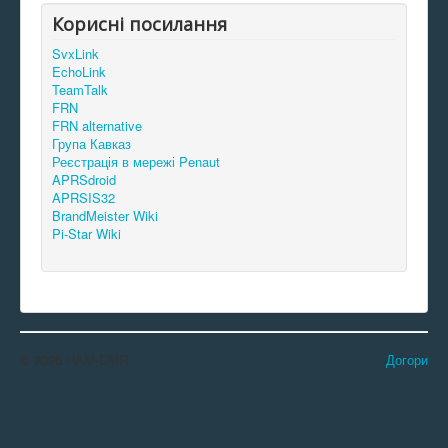
Корисні посилання
SvxLink
EchoLink
TeamTalk
FRN
FRN alternative
Група Кавказ
Реєстрація в мережі Penaut
APRSdroid
APRSIS32
BrandMeister Wiki
Pi-Star Wiki
© 2026 HAM-DMR
Догори