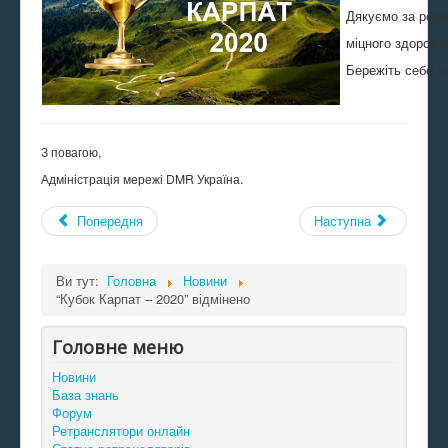
Дякуємо за розу
міцного здоров’я
Бережіть себе та 
З повагою,
Адміністрація мережі DMR Україна.
Попередня
Наступна
Ви тут:
Головна
Новини
“Кубок Карпат – 2020” відмінено
Головне меню
Новини
База знань
Форум
Ретранслятори онлайн