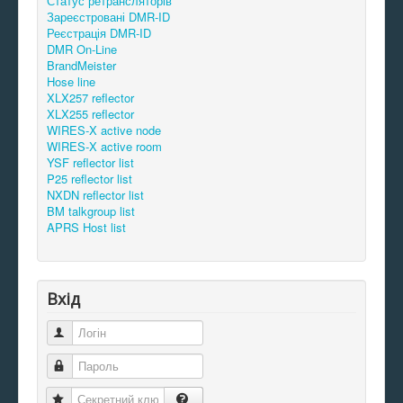
Статус ретрансляторів
Зареєстровані DMR-ID
Реєстрація DMR-ID
DMR On-Line
BrandMeister
Hose line
XLX257 reflector
XLX255 reflector
WIRES-X active node
WIRES-X active room
YSF reflector list
P25 reflector list
NXDN reflector list
BM talkgroup list
APRS Host list
Вхід
Логін
Пароль
Секретний ключ